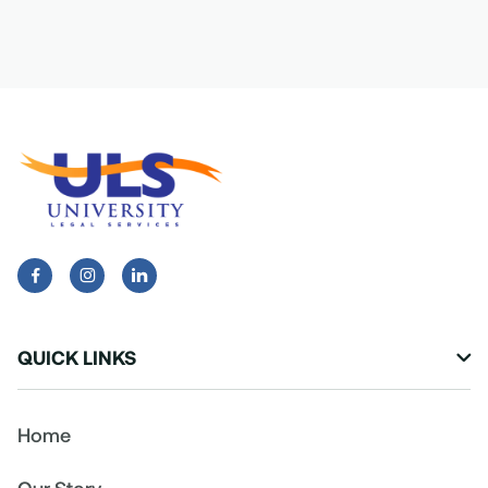


QUICK LINKS

Home
Our Story